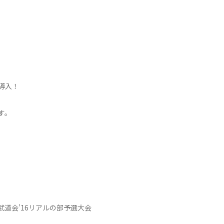
導入！
す。
武道会’16リアルの部予選大会