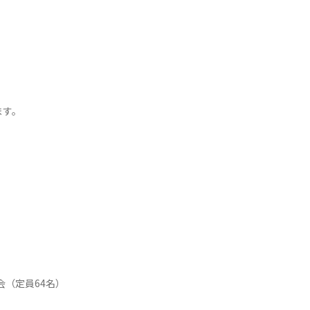
ます。
（定員64名）