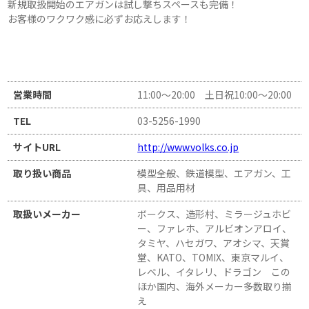
新規取扱開始のエアガンは試し撃ちスペースも完備！
お客様のワクワク感に必ずお応えします！
営業時間
11:00～20:00 土日祝10:00～20:00
TEL
03-5256-1990
サイトURL
http://www.volks.co.jp
取り扱い商品
模型全般、鉄道模型、エアガン、工
具、用品用材
取扱いメーカー
ボークス、造形村、ミラージュホビ
ー、ファレホ、アルビオンアロイ、
タミヤ、ハセガワ、アオシマ、天賞
堂、KATO、TOMIX、東京マルイ、
レベル、イタレリ、ドラゴン この
ほか国内、海外メーカー多数取り揃
え