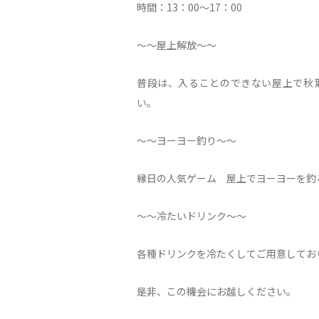
時間：
13
：
00
～
17
：
00
〜〜屋上解放〜〜
普段は、入ることのできない屋上で秋
い。
〜〜ヨーヨー釣り〜〜
縁日の人気ゲーム 屋上でヨーヨーを釣
〜〜冷たいドリンク〜〜
各種ドリンクを冷たくしてご用意してお
是非、この機会にお越しください。