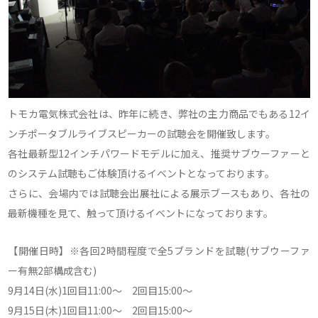
トモカ電気株式会社は、昨年に続き、弊社の主力商品でもある12イ
ンチポータブルライブスピーカーの試聴会を開催致します。
各社最新型12インチパワードモデルに加え、推奨サブウーファーと
のシステム試聴もご体験頂けるイベントとなっております。
さらに、会場内では試聴会出展社による展示ブースもあり、各社の
最新機種を見て、触って頂けるイベントになっております。
【開催日時】※各回2時間程度で全5ブランドを試聴(サブウーファ
ー有無2部構成含む)
9月14日(水)1回目11:00～ 2回目15:00～
9月15日(木)1回目11:00～ 2回目15:00～