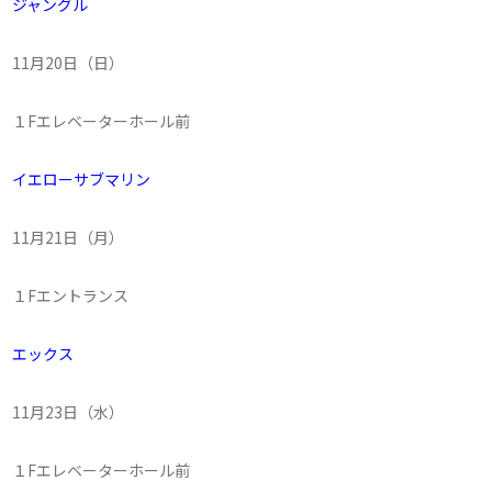
ジャングル
11月20
日（日
）
１Fエレベーターホール前
イエローサブマリン
11月21
日（月
）
１Fエントランス
エックス
11月23
日（水
）
１Fエレベーターホール前