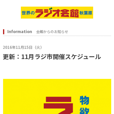
Information
会館からのお知らせ
2016年11月15日（火）
更新：11月ラジ市開催スケジュール