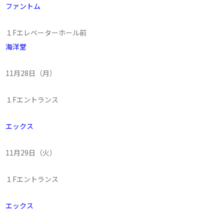
ファントム
１Fエレベーターホール前
海洋堂
11月28
日（月
）
１Fエントランス
エックス
11月29
日（火
）
１Fエントランス
エックス