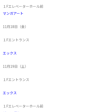
１Fエレベーターホール前
マンガアート
11月18
日（金
）
１Fエントランス
エックス
11月19
日（土
）
１Fエントランス
エックス
１Fエレベーターホール前