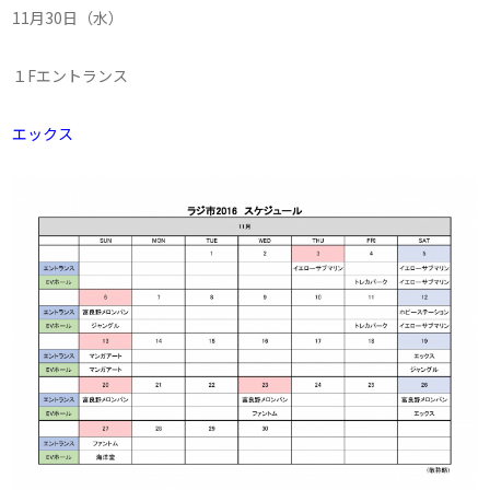
11月30日（水）
１Fエントランス
エックス