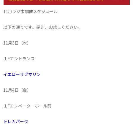
11月ラジ市開催スケジュール
以下の通りです。是非、お越しください。
11月3日（木）
１Fエントランス
イエローサブマリン
11月4日（金）
１Fエレベーターホール前
トレカパーク