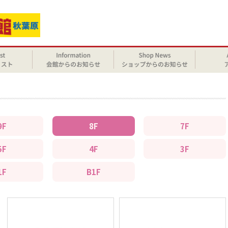
9F
8F
7F
5F
4F
3F
1F
B1F