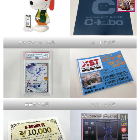
アキバのエックス賞
カードラボ賞
福福ポケカ賞
アストップ賞