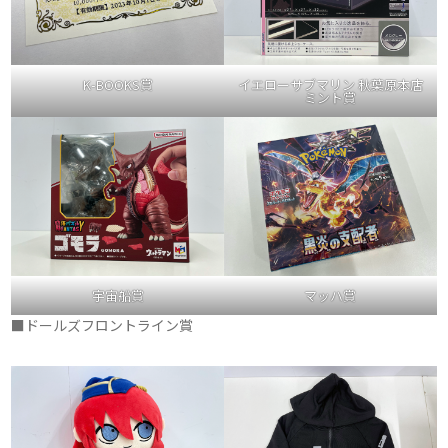
K-BOOKS賞
イエローサブマリン 秋葉原本店
ミント賞
宇宙船賞
マッハ賞
■ドールズフロントライン賞