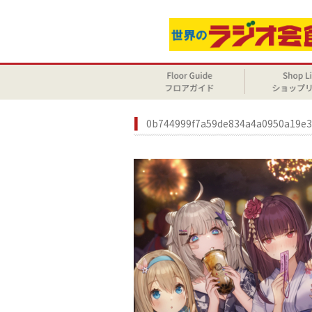
0b744999f7a59de834a4a0950a19e