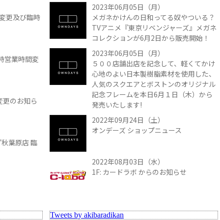
2023年06月05日（月）
時間変更及び臨時
メガネかけんの日和ってる奴やついる？
TVアニメ『東京リベンジャーズ』メガネ
コレクションが6月2日から販売開始！
2023年06月05日（月）
 臨時営業時間変
５００店舗出店を記念して、軽くてかけ
心地のよい日本製樹脂素材を使用した、
人気のスクエアとボストンのオリジナル
記念フレームを本日6月１日（木）から
間変更のお知ら
発売いたします!
2022年09月24日（土）
オンデーズ ショップニュース
プ秋葉原店 臨
2022年08月03日（水）
1F: カードラボ からのお知らせ
Tweets by akibaradikan