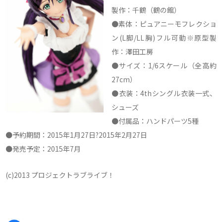
製作：千鶴（鶴の館）
●素体：ピュアニーモフレクショ
ン(L脚/LL胸)フル可動※原型製
作：澤田工房
●サイズ：1/6スケール（全高約
27cm）
●衣装：4thシングル衣装一式、
シューズ
●付属品：ハンドパーツ5種
●予約期間：2015年1月27日?2015年2月27日
●発売予定：2015年7月
(c)2013 プロジェクトラブライブ！