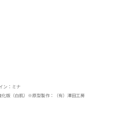
イン：ミナ
強化版（白肌）※原型製作：（有）澤田工房
）