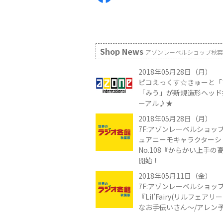
Shop News
アゾンレーベルショップ秋葉
2018年05月28日（月）
ピコえっくす☆きゅーと「
「みう」が新規造形ヘッド
ーアル♪★
2018年05月28日（月）
7F:アゾンレーベルショップ
ュアニーモキャラクターシ
No.108『からかい上手
開始！
2018年05月11日（金）
7F:アゾンレーベルショッ
『Lil’Fairy(リルフェア
なお手伝いさん～/アレン