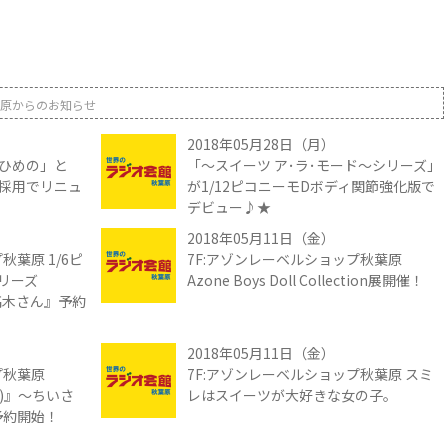
原からのお知らせ
2018年05月28日（月）
ひめの」と
「～スイーツ ア･ラ･モード～シリーズ」
採用でリニュ
が1/12ピコニーモDボディ関節強化版で
デビュー♪★
2018年05月11日（金）
秋葉原 1/6ピ
7F:アゾンレーベルショップ秋葉原
リーズ
Azone Boys Doll Collection展開催！
の高木さん』予約
2018年05月11日（金）
プ秋葉原
7F:アゾンレーベルショップ秋葉原 スミ
リー)』～ちいさ
レはスイーツが大好きな女の子。
予約開始！