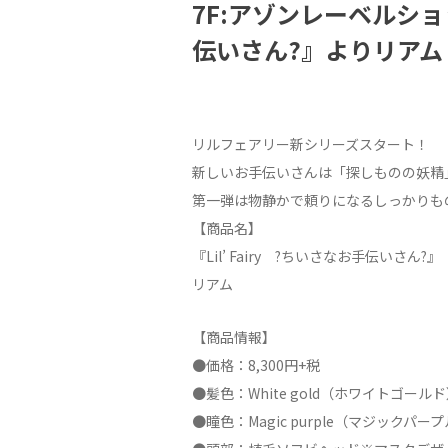
7F:アゾンレーベルショッ
伝いさん?』よりリア
リルフェアリー新シリーズスタート！
新しいお手伝いさんは「探しものの妖精
第一弾は物静かで頼りになるしっかりも
【商品名】
『Lil’ Fairy ?ちいさなお手伝いさん?』
リアム
【商品情報】
●価格：8,300円+税
●髪色：White gold（ホワイトゴール
●瞳色：Magic purple（マジックパー