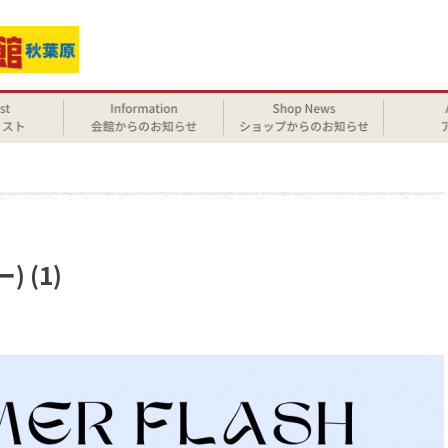
せ
) (1)