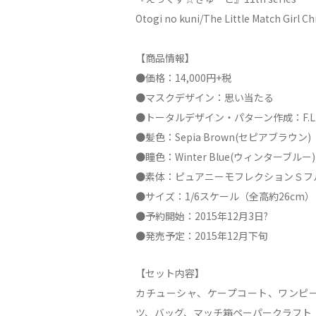
Otogi no kuni/The Little Match Girl Ch
【商品情報】
●価格：14,000円+税
●マスクデザイン：思い当たる
●トータルデザイン・パターン作成：F.L.
●髪色：Sepia Brown(セピアブラウン)
●瞳色：Winter Blue(ウィンターブルー)
●素体：ピュアニーモフレクションＳフ
●サイズ：1/6スケール（全高約26cm）
●予約開始：2015年12月3日?
●発売予定：2015年12月下旬
【セット内容】
カチューシャ、ケープコート、ワンピ
ツ、バッグ、マッチ箱ペーパークラフト