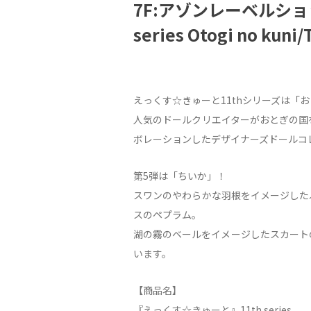
7F:アゾンレーベルショ
series Otogi no kuni/
えっくす☆きゅーと11thシリーズは「
人気のドールクリエイターがおとぎの国
ボレーションしたデザイナーズドールコ
第5弾は「ちいか」！
スワンのやわらかな羽根をイメージした
スのペプラム。
湖の霧のベールをイメージしたスカート
います。
【商品名】
『えっくす☆きゅーと』11th series