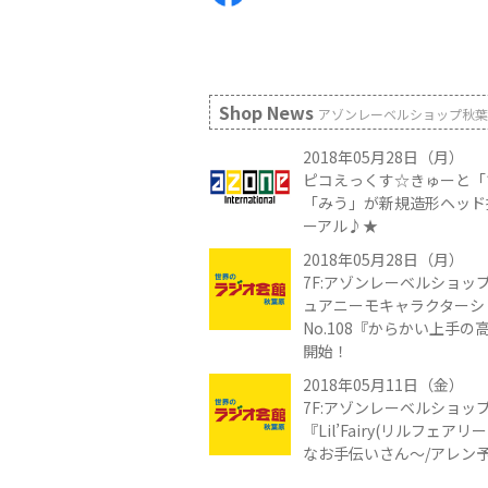
Shop News
アゾンレーベルショップ秋葉
2018年05月28日（月）
ピコえっくす☆きゅーと「
「みう」が新規造形ヘッド
ーアル♪★
2018年05月28日（月）
7F:アゾンレーベルショップ
ュアニーモキャラクターシ
No.108『からかい上手
開始！
2018年05月11日（金）
7F:アゾンレーベルショッ
『Lil’Fairy(リルフェア
なお手伝いさん～/アレン