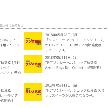
原からのお知らせ
2018年05月28日（月）
ひめの」と
「～スイーツ ア･ラ･モード～シリーズ」
採用でリニュ
が1/12ピコニーモDボディ関節強化版で
デビュー♪★
2018年05月11日（金）
秋葉原 1/6ピ
7F:アゾンレーベルショップ秋葉原
リーズ
Azone Boys Doll Collection展開催！
の高木さん』予約
2018年05月11日（金）
プ秋葉原
7F:アゾンレーベルショップ秋葉原 スミ
リー)』～ちいさ
レはスイーツが大好きな女の子。
予約開始！