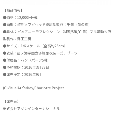
【商品情報】
●価格：12,000円+税
●頭部：植毛ソフビヘッド※原型製作：千鶴（鶴の館）
●素体：ピュアニーモフレクション（M脚/S胸/白肌）フル可動※原
型製作：澤田工房
●サイズ：1/6スケール（全高約25cm）
●衣装：星ノ海学園女子制服衣装一式、ブーツ
●付属品：ハンドパーツ5種
●予約開始：2016年3月28日
●発売予定：2016年9月
(C)VisualArt’s/Key/Charlotte Project
【発売元】
株式会社アゾンインターナショナル