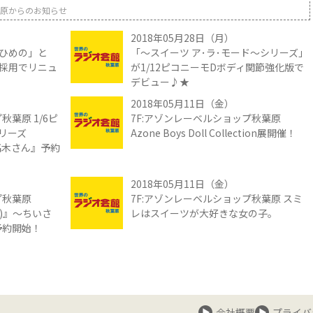
原からのお知らせ
2018年05月28日（月）
ひめの」と
「～スイーツ ア･ラ･モード～シリーズ」
採用でリニュ
が1/12ピコニーモDボディ関節強化版で
デビュー♪★
2018年05月11日（金）
秋葉原 1/6ピ
7F:アゾンレーベルショップ秋葉原
リーズ
Azone Boys Doll Collection展開催！
の高木さん』予約
2018年05月11日（金）
プ秋葉原
7F:アゾンレーベルショップ秋葉原 スミ
リー)』～ちいさ
レはスイーツが大好きな女の子。
予約開始！
会社概要
プライバ