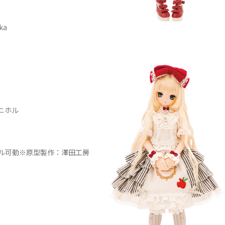
ika
ニホル
ル可動※原型製作：澤田工房