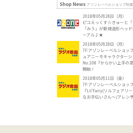
Shop News
アゾンレーベルショップ秋葉
2018年05月28日（月）
ピコえっくす☆きゅーと「
「みう」が新規造形ヘッド
ーアル♪★
2018年05月28日（月）
7F:アゾンレーベルショップ
ュアニーモキャラクターシ
No.108『からかい上手
開始！
2018年05月11日（金）
7F:アゾンレーベルショッ
『Lil’Fairy(リルフェア
なお手伝いさん～/アレン