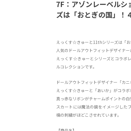
7F：アゾンレーベルシ
ズは「おとぎの国」！４
えっくす☆きゅーと11thシリーズは「
人気のドールアウトフィットデザイナー
えっくす☆きゅーとシリーズとコラボ
ルコレクションです。
ドールアウトフィットデザイナー「カニ
えっくす☆きゅーと「あいか」がコラボ
真っ赤なリボンがチャームポイントの白
スカートには魔法の鏡をイメージした
檎の刺繍がほどこさせれています。
【商品名】