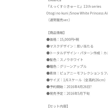
『えっくす☆きゅーと』11th series
Otogi no kuni /Snow White Princess A
（通常販売ver.）
【商品情報】
●価格：15,000円+税
●マスクデザイン：思い当たる
●トータルデザイン・パターン作成：カ
●髪色：スノウホワイト
●瞳色：グリーンアップル
●素体：ピュアニーモフレクションＳフ
●サイズ：1/6スケール（全高約26cm）
●予約開始：2016年4月26日?
●発売予定：2016年5月下旬
【セット内容】