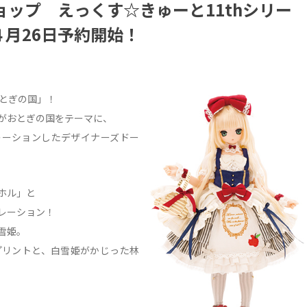
ョップ えっくす☆きゅーと11thシリー
月26日予約開始！
おとぎの国」！
がおとぎの国をテーマに、
レーションしたデザイナーズドー
ホル」と
レーション！
雪姫。
プリントと、白雪姫がかじった林