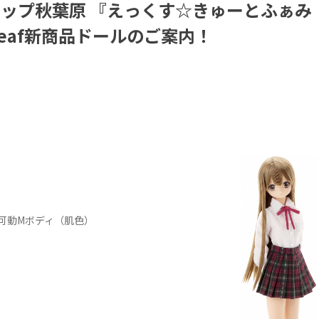
ショップ秋葉原 『えっくす☆きゅーとふぁみ
y leaf新商品ドールのご案内！
可動Mボディ（肌色）