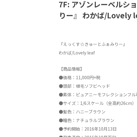
7F: アゾンレーベル
りー』 わかば/Lovel
『えっくす☆きゅーとふぁみりー』
わかば/Lovely leaf
【商品情報】
●価格：11,000円+税
●頭部：植毛ソフビヘッド
●素体：ピュアニーモフレクションフル
●サイズ：1/6スケール（全高約26cm）
●髪色：ハニーブラウン
●瞳色：ナチュラルブラウン
●予約開始：2016年10月13日