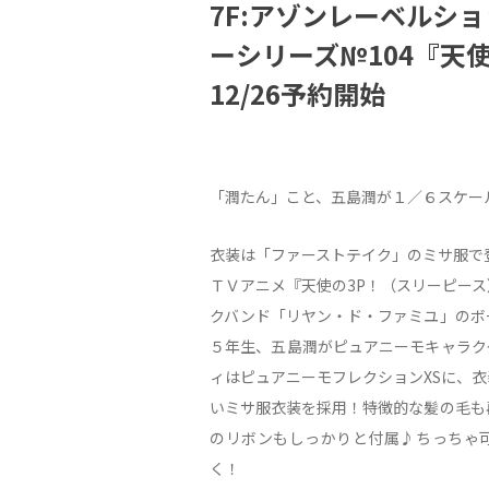
7F:アゾンレーベルショ
ーシリーズ№104『天
12/26予約開始
「潤たん」こと、五島潤が１／６スケー
衣装は「ファーストテイク」のミサ服で
ＴＶアニメ『天使の3P！（スリーピー
クバンド「リヤン・ド・ファミユ」のボ
５年生、五島潤がピュアニーモキャラク
ィはピュアニーモフレクションXSに、
いミサ服衣装を採用！特徴的な髪の毛も
のリボンもしっかりと付属♪ちっちゃ
く！