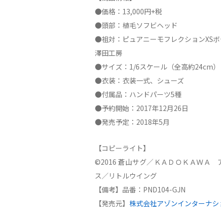
●価格：13,000円+税
●頭部：植毛ソフビヘッド
●祖対：ピュアニーモフレクションXS
澤田工房
●サイズ：1/6スケール（全高約24cm）
●衣装：衣装一式、シューズ
●付属品：ハンドパーツ5種
●予約開始：2017年12月26日
●発売予定：2018年5月
【コピーライト】
©2016 蒼山サグ／ＫＡＤＯＫＡＷＡ
ス／リトルウイング
【備考】品番：PND104-GJN
【発売元】
株式会社アゾンインターナシ