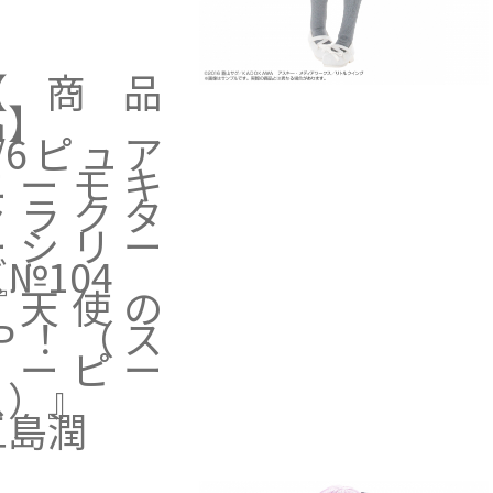
【商品
名】
1/6ピュア
ニーモキ
ャラクタ
ーシリー
№104
『天使の
3P！（ス
リーピー
ス）』
五島潤