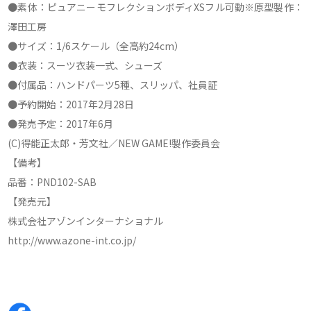
●素体：ピュアニーモフレクションボディXSフル可動※原型製作：
澤田工房
●サイズ：1/6スケール（全高約24cm）
●衣装：スーツ衣装一式、シューズ
●付属品：ハンドパーツ5種、スリッパ、社員証
●予約開始：2017年2月28日
●発売予定：2017年6月
(C)得能正太郎・芳文社／NEW GAME!製作委員会
【備考】
品番：PND102-SAB
【発売元】
株式会社アゾンインターナショナル
http://www.azone-int.co.jp/