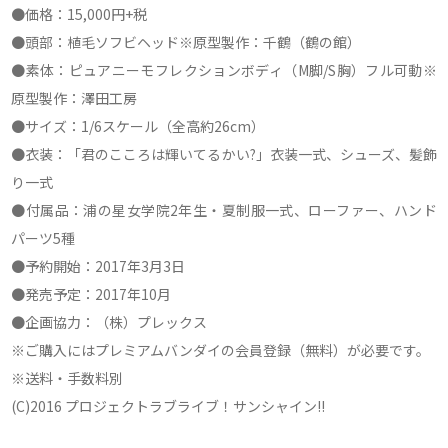
●価格：15,000円+税
●頭部：植毛ソフビヘッド※原型製作：千鶴（鶴の館）
●素体：ピュアニーモフレクションボディ（M脚/S胸）フル可動※
原型製作：澤田工房
●サイズ：1/6スケール（全高約26cm）
●衣装：「君のこころは輝いてるかい?」衣装一式、シューズ、髪飾
り一式
●付属品：浦の星女学院2年生・夏制服一式、ローファー、ハンド
パーツ5種
●予約開始：2017年3月3日
●発売予定：2017年10月
●企画協力：（株）プレックス
※ご購入にはプレミアムバンダイの会員登録（無料）が必要です。
※送料・手数料別
(C)2016 プロジェクトラブライブ！サンシャイン!!