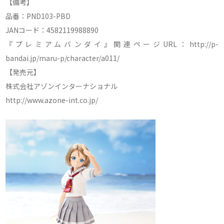
【備考】
品番：PND103-PBD
JANコード：4582119988890
『プレミアムバンダイ』関連ページURL：http://p-
bandai.jp/maru-p/character/a011/
【発売元】
株式会社アゾンインターナショナル
http://www.azone-int.co.jp/