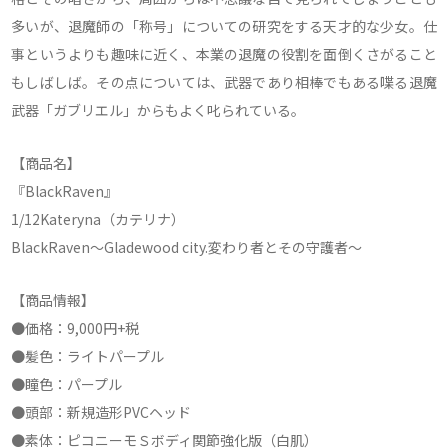
多いが、退魔師の「称号」についての研究をする天才的な少女。仕
事というよりも趣味に近く、本業の退魔の役割を面倒くさがること
もしばしば。その点については、武器であり相棒でもある喋る退魔
武器「ガブリエル」からもよく叱られている。
【商品名】
『BlackRaven』
1/12Kateryna（カテリナ）
BlackRaven～Gladewood city.変わり者とその守護者～
【商品情報】
●価格：9,000円+税
●髪色：ライトパープル
●瞳色：パープル
●頭部：新規造形PVCヘッド
●素体：ピコニーモＳボディ関節強化版（白肌）