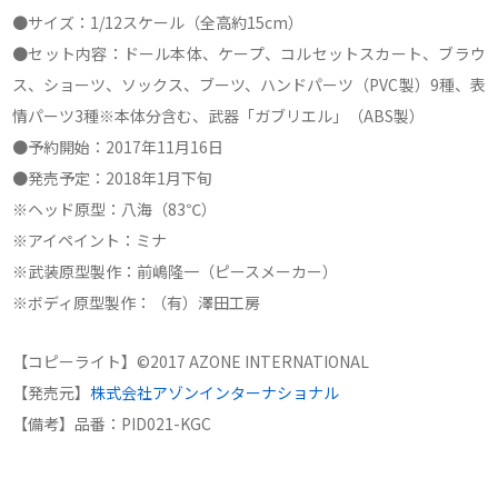
●サイズ：1/12スケール（全高約15cm）
●セット内容：ドール本体、ケープ、コルセットスカート、ブラウ
ス、ショーツ、ソックス、ブーツ、ハンドパーツ（PVC製）9種、表
情パーツ3種※本体分含む、武器「ガブリエル」（ABS製）
●予約開始：2017年11月16日
●発売予定：2018年1月下旬
※ヘッド原型：八海（83℃）
※アイペイント：ミナ
※武装原型製作：前嶋隆一（ピースメーカー）
※ボディ原型製作：（有）澤田工房
【コピーライト】©2017 AZONE INTERNATIONAL
【発売元】
株式会社アゾンインターナショナル
【備考】品番：PID021-KGC