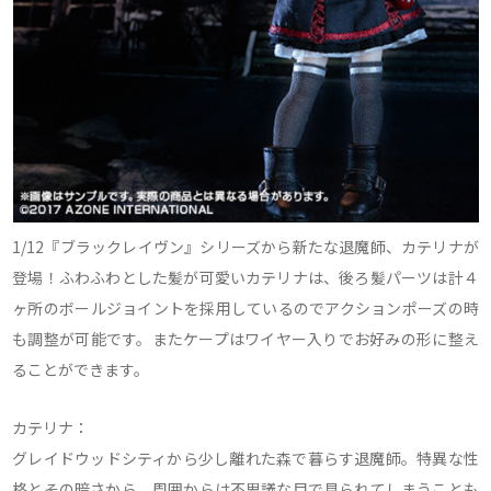
1/12『ブラックレイヴン』シリーズから新たな退魔師、カテリナが
登場！ふわふわとした髪が可愛いカテリナは、後ろ髪パーツは計４
ヶ所のボールジョイントを採用しているのでアクションポーズの時
も調整が可能です。またケープはワイヤー入りでお好みの形に整え
ることができます。
カテリナ：
グレイドウッドシティから少し離れた森で暮らす退魔師。特異な性
格とその暗さから、周囲からは不思議な目で見られてしまうことも