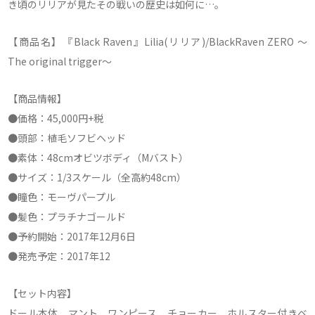
き頃のリリアが見たその戦いの歴史は如何に…。
【商品名】『Black Raven』Lilia(リリア)/BlackRaven ZERO ～
The original trigger～
【商品情報】
●価格：45,000円+税
●頭部：植毛ソフビヘッド
●素体：48cmオビツボディ（Mバスト）
●サイズ：1/3スケール（全高約48cm）
●瞳色：モーヴパープル
●髪色：プラチナゴールド
●予約開始：2017年12月6日
●発売予定：2017年12
【セット内容】
ドール本体、マント、ワンピース、チョーカー、ホルスター付きベ