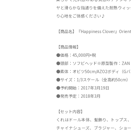
ヤと滑らかな指通りを備えた耐熱ウィッグ
り心地をご体感ください♪
【商品名】『Happiness Clover』Orien
【商品情報】
●価格：45,000円+税
●頭部：ソフビヘッド※原型製作：ZA
●素体：オビツ50cm/AZO2ボディ（
●サイズ：1/3スケール（全高約50cm）
●予約開始：2017年3月19日
●発売予定：2018年3月
【セット内容】
くれはドール本体、髪飾り、トップス
チャイナシューズ、ブラジャー、ショ