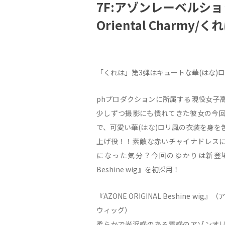
7F:アゾンレーベルショップ
Oriental Charmy/
「くれは」第3弾はキュートな華(はな)
phプロダクションに所属する現役女子
少しずつ撮影にも慣れてきた彼女の今
で、可愛い華(はな)ロリ風の衣装を身を
上げ役！！素敵な赤いチャイナドレス
になった気分？今回のゆかりは新登場となる
Beshine wig』を初採用！
『AZONE ORIGINAL Beshine w
ウィッグ）
柔らかで光沢感のある質感のアゾンオ