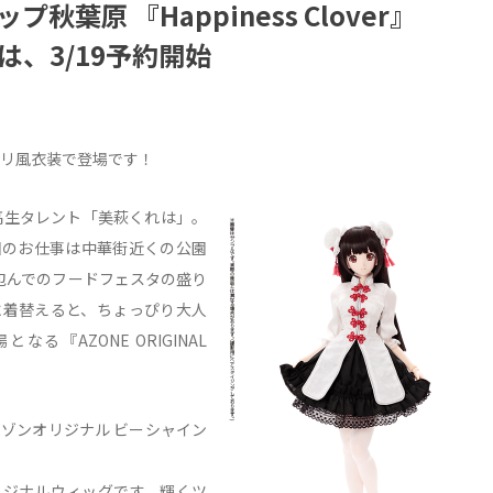
秋葉原 『Happiness Clover』
くれは、3/19予約開始
ロリ風衣装で登場です！
高生タレント「美萩くれは」。
回のお仕事は中華街近くの公園
包んでのフードフェスタの盛り
に着替えると、ちょっぴり大人
『AZONE ORIGINAL
ig』（アゾンオリジナル ビーシャイン
リジナルウィッグです。輝くツ