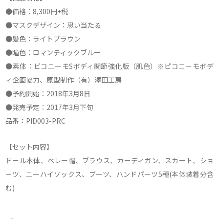
●価格：8,300円+税
●マスクデザイン：思い当たる
●髪色：ライトブラウン
●瞳色：ロマンティックブルー
●素体：ピコニーモSボディ関節強化版（肌色）※ピコニーモボデ
ィ企画協力、原型制作（有）澤田工房
●予約開始：2018年3月8日
●発売予定：2017年3月下旬
品番：PID003-PRC
【セット内容】
ドール本体、ベレー帽、ブラウス、カーディガン、スカート、ショ
ーツ、ニーハイソックス、ブーツ、ハンドパーツ5種(本体装着分含
む)