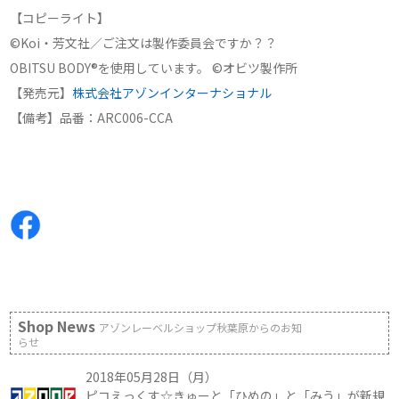
【コピーライト】
©Koi・芳文社／ご注文は製作委員会ですか？？
OBITSU BODY®を使用しています。 ©オビツ製作所
【発売元】
株式会社アゾンインターナショナル
【備考】品番：ARC006-CCA
Shop News
アゾンレーベルショップ秋葉原からのお知
らせ
2018年05月28日（月）
ピコえっくす☆きゅーと「ひめの」と「みう」が新規