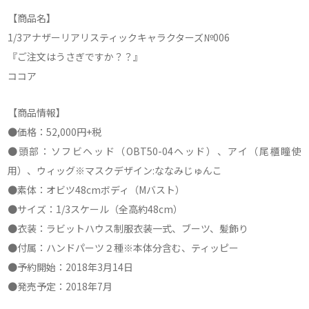
【商品名】
1/3アナザーリアリスティックキャラクターズ№006
『ご注文はうさぎですか？？』
ココア
【商品情報】
●価格：52,000円+税
●頭部：ソフビヘッド（OBT50-04ヘッド）、アイ（尾櫃瞳使
用）、ウィッグ※マスクデザイン:ななみじゅんこ
●素体：オビツ48cmボディ（Mバスト）
●サイズ：1/3スケール（全高約48cm）
●衣装：ラビットハウス制服衣装一式、ブーツ、髪飾り
●付属：ハンドパーツ２種※本体分含む、ティッピー
●予約開始：2018年3月14日
●発売予定：2018年7月