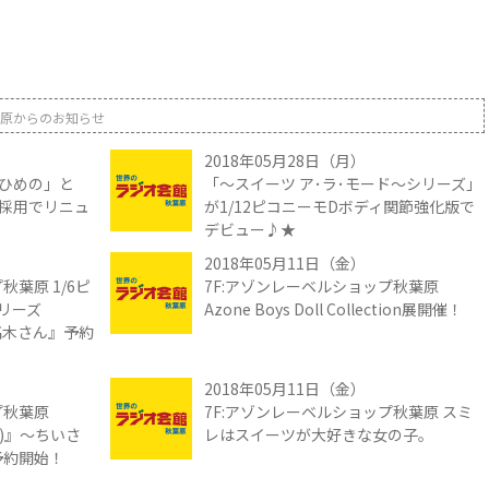
原からのお知らせ
2018年05月28日（月）
ひめの」と
「～スイーツ ア･ラ･モード～シリーズ」
採用でリニュ
が1/12ピコニーモDボディ関節強化版で
デビュー♪★
2018年05月11日（金）
秋葉原 1/6ピ
7F:アゾンレーベルショップ秋葉原
リーズ
Azone Boys Doll Collection展開催！
の高木さん』予約
2018年05月11日（金）
プ秋葉原
7F:アゾンレーベルショップ秋葉原 スミ
リー)』～ちいさ
レはスイーツが大好きな女の子。
予約開始！